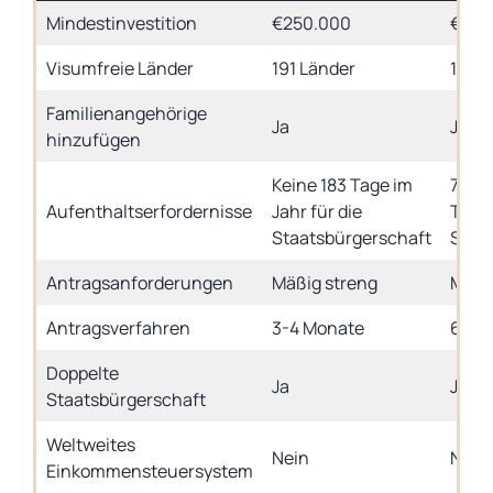
Mindestinvestition
€250.000
€250
Visumfreie Länder
191 Länder
190 
Familienangehörige
Ja
Ja
hinzufügen
Keine 183 Tage im
7 Tag
Aufenthaltserfordernisse
Jahr für die
Tage 
Staatsbürgerschaft
Staa
Antragsanforderungen
Mäßig streng
Mäßi
Antragsverfahren
3-4 Monate
6-8 
Doppelte
Ja
Ja
Staatsbürgerschaft
Weltweites
Nein
Nein
Einkommensteuersystem