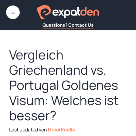
Zum
Inhalt
MENÜ
springen
Questions? Contact Us
Vergleich
Griechenland vs.
Portugal Goldenes
Visum: Welches ist
besser?
von
Heidi Koelle