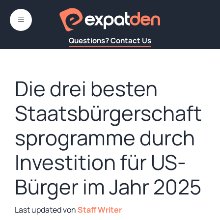
Zum
Inhalt
MENÜ
springen
Questions? Contact Us
Die drei besten
Staatsbürgerschaft
sprogramme durch
Investition für US-
Bürger im Jahr 2025
von
Staff Writer