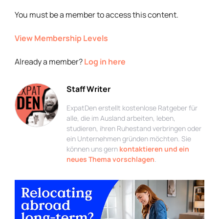
You must be a member to access this content.
View Membership Levels
Already a member?
Log in here
Staff Writer
ExpatDen erstellt kostenlose Ratgeber für
alle, die im Ausland arbeiten, leben,
studieren, ihren Ruhestand verbringen oder
ein Unternehmen gründen möchten. Sie
können uns gern
kontaktieren und ein
neues Thema vorschlagen
.