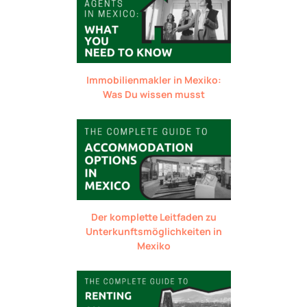
Immobilienmakler in Mexiko:
Was Du wissen musst
Der komplette Leitfaden zu
Unterkunftsmöglichkeiten in
Mexiko