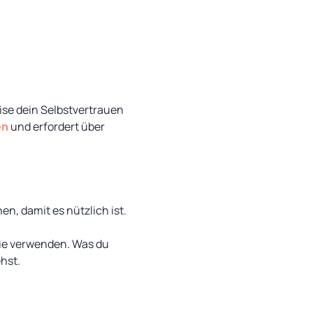
ise dein Selbstvertrauen
en
und erfordert über
n, damit es nützlich ist.
 sie verwenden. Was du
ehst.