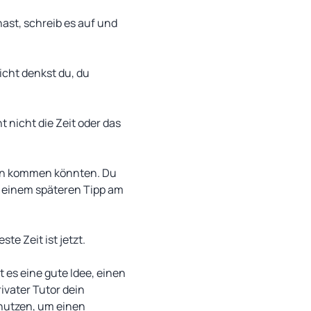
hast, schreib es auf und
icht denkst du, du
t nicht die Zeit oder das
Sinn kommen könnten. Du
i einem späteren Tipp am
te Zeit ist jetzt.
 es eine gute Idee, einen
ivater Tutor dein
nutzen, um einen