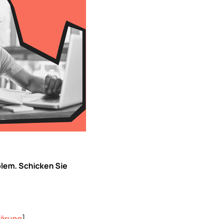
blem. Schicken Sie
lärung
]