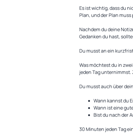
Es ist wichtig, dass du 
Plan, und der Plan muss p
Nachdem du deine Notiz
Gedanken du hast, sollte
Du musst an ein kurzfris
Was möchtest du in zwei
jeden Tag unternimmst. Z
Du musst auch über deine
Wann kannst du E
Wann ist eine gute
Bist du nach der 
30 Minuten jeden Tag ein