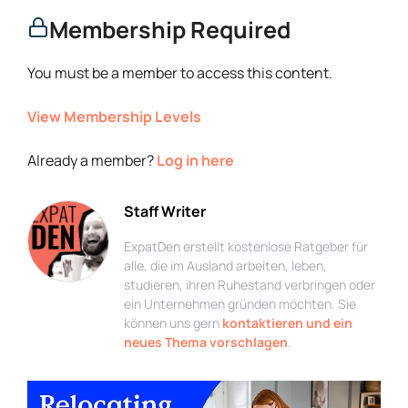
Membership Required
You must be a member to access this content.
View Membership Levels
Already a member?
Log in here
Staff Writer
ExpatDen erstellt kostenlose Ratgeber für
alle, die im Ausland arbeiten, leben,
studieren, ihren Ruhestand verbringen oder
ein Unternehmen gründen möchten. Sie
können uns gern
kontaktieren und ein
neues Thema vorschlagen
.