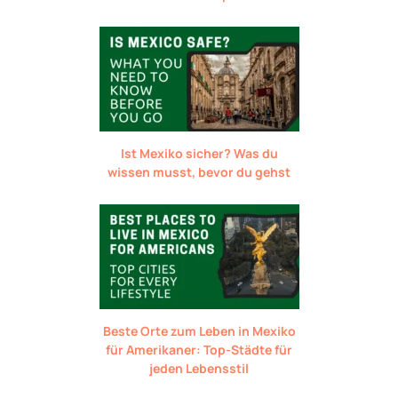
Ist Mexiko sicher? Was du
wissen musst, bevor du gehst
Beste Orte zum Leben in Mexiko
für Amerikaner: Top-Städte für
jeden Lebensstil