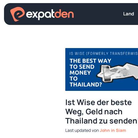
Zum
Inhalt
Land
springen
Ist Wise der beste
Weg, Geld nach
Thailand zu senden
von
John in Siam