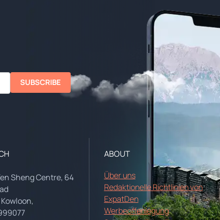
SUBSCRIBE
UCH
ABOUT
Über uns
Yen Sheng Centre, 64
Redaktionelle Richtlinien von
oad
ExpatDen
 Kowloon,
Werbeoffenlegung
999077