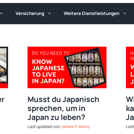
Versicherung
Weitere Dienstleistungen
er
Musst du Japanisch
Wi
sprechen, um in
ka
Japan zu leben?
Ja
von
James P. Remy