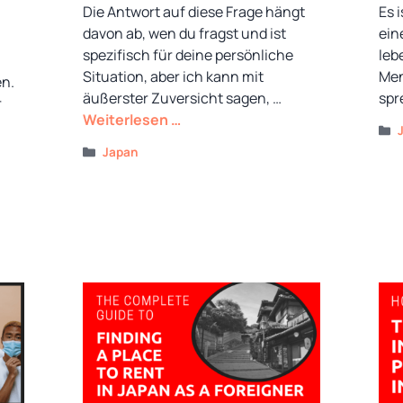
Die Antwort auf diese Frage hängt
Es 
davon ab, wen du fragst und ist
ein
spezifisch für deine persönliche
leb
Situation, aber ich kann mit
Men
en.
äußerster Zuversicht sagen, …
spr
r
Weiterlesen …
Kategorien
Japan