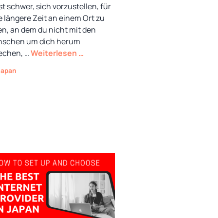
ist schwer, sich vorzustellen, für
e längere Zeit an einem Ort zu
en, an dem du nicht mit den
schen um dich herum
echen, …
Weiterlesen …
Kategorien
Japan