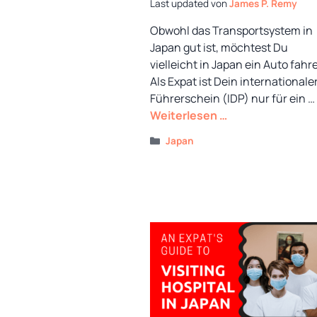
von
James P. Remy
Obwohl das Transportsystem in
Japan gut ist, möchtest Du
vielleicht in Japan ein Auto fahr
Als Expat ist Dein internationale
Führerschein (IDP) nur für ein …
Weiterlesen …
Kategorien
Japan