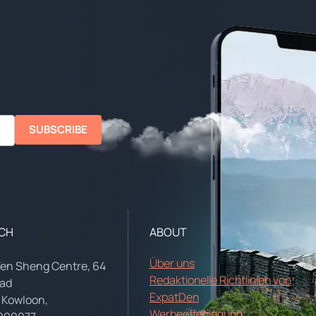
SUBSCRIBE
UCH
ABOUT
Über uns
Yen Sheng Centre, 64
Redaktionelle Richtlinien von
oad
ExpatDen
 Kowloon,
Werbeoffenlegung