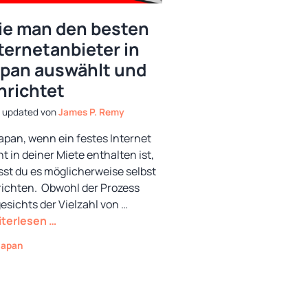
e man den besten
ternetanbieter in
pan auswählt und
nrichtet
von
James P. Remy
Japan, wenn ein festes Internet
ht in deiner Miete enthalten ist,
st du es möglicherweise selbst
richten. Obwohl der Prozess
esichts der Vielzahl von …
terlesen …
Kategorien
Japan