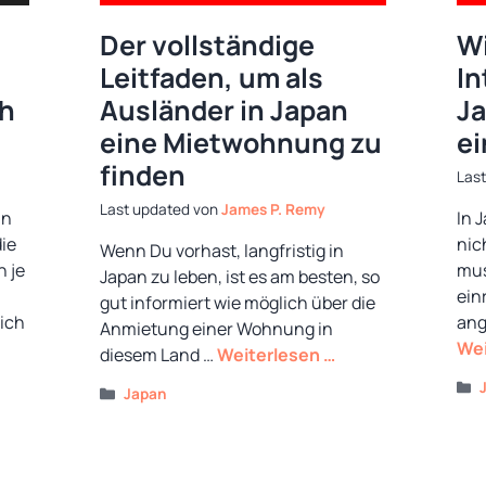
Der vollständige
Wi
Leitfaden, um als
In
h
Ausländer in Japan
Ja
eine Mietwohnung zu
ei
finden
von
James P. Remy
an
In 
die
nic
Wenn Du vorhast, langfristig in
n je
mus
Japan zu leben, ist es am besten, so
ein
gut informiert wie möglich über die
sich
ang
Anmietung einer Wohnung in
Wei
diesem Land …
Weiterlesen …
Kategorien
Japan