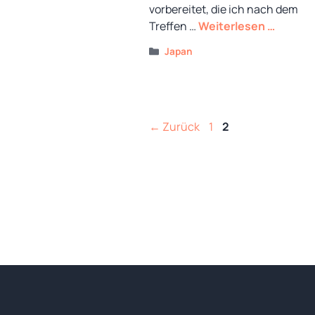
vorbereitet, die ich nach dem
Treffen …
Weiterlesen …
Kategorien
Japan
Seite
Seite
←
Zurück
1
2