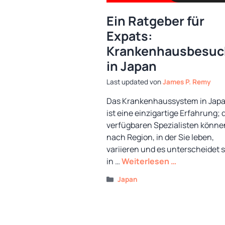
Ein Ratgeber für
Expats:
Krankenhausbesuc
in Japan
von
James P. Remy
Das Krankenhaussystem in Jap
ist eine einzigartige Erfahrung; 
verfügbaren Spezialisten könne
nach Region, in der Sie leben,
variieren und es unterscheidet 
in …
Weiterlesen …
Kategorien
Japan