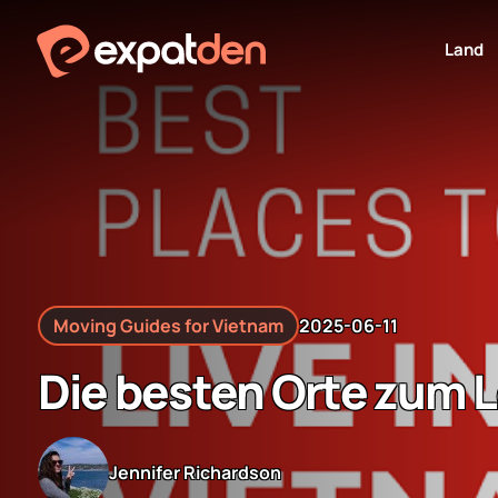
Zum
Inhalt
Land
springen
Moving Guides for Vietnam
2025-06-11
Die besten Orte zum L
Jennifer Richardson