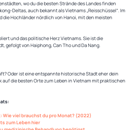
nstädten, wo du die besten Strände des Landes finden
Mekong-Deltas, auch bekannt als Vietnams „Reisschüssel“. Im
d die Hochländer nördlich von Hanoi, mit den meisten
liert und das politische Herz Vietnams. Sie ist die
t, gefolgt von Haiphong, Can Tho und Da Nang.
ft? Oder ist eine entspannte historische Stadt eher dein
ick auf die besten Orte zum Leben in Vietnam mit praktischen
pats:
: Wie viel brauchst du pro Monat? (2022)
ats zum Leben hier
du medizinische Behandlung benötigst