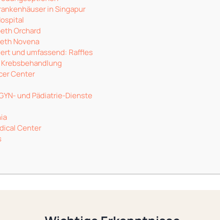
Krankenhäuser in Singapur
ospital
beth Orchard
beth Novena
ert und umfassend: Raffles
e Krebsbehandlung
cer Center
GYN- und Pädiatrie-Dienste
nia
ical Center
s