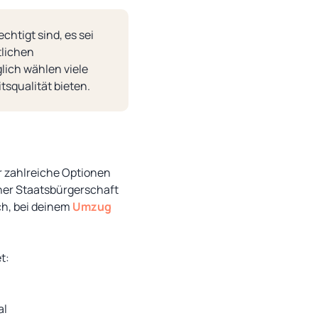
chtigt sind, es sei
tlichen
lich wählen viele
squalität bieten.
ir zahlreiche Optionen
cher Staatsbürgerschaft
ch, bei deinem
Umzug
et:
al