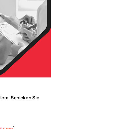
blem. Schicken Sie
lärung
]