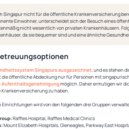
in Singapur nicht für die öffentliche Krankenversicherung bere
anente Einwohner, unterscheidet sich der Besuch eines öffen
nmäßig nicht wesentlich von privaten Krankenhäusern. Folg
kenhäuser, da sie bequemer sind und eine ähnliche Gesundheit
Betreuungsoptionen
undheitssystem Singapurs ausgezeichnet
, und es stehen d
t die öffentliche Abdeckung nur für Personen mit singapuris
 Aufenthaltsgenehmigung
möglich. Daher ermutigen wir di
e Krankenversicherung zu haben.
n Einrichtungen wird von den folgenden drei Gruppen verwalt
Group:
Raffles Hospital, Raffles Medical Clinics
s:
Mount Elizabeth Hospitals, Gleneagles, Parkway East Hospit