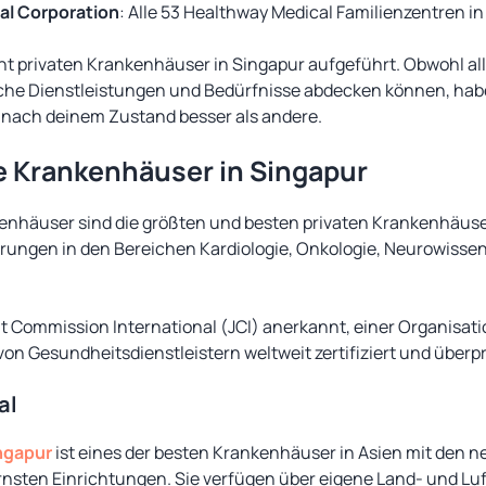
al Corporation
: Alle 53 Healthway Medical Familienzentren i
cht privaten Krankenhäuser in Singapur aufgeführt. Obwohl a
he Dienstleistungen und Bedürfnisse abdecken können, habe
e nach deinem Zustand besser als andere.
te Krankenhäuser in Singapur
kenhäuser sind die größten und besten privaten Krankenhäuse
erungen in den Bereichen Kardiologie, Onkologie, Neurowiss
int Commission International (JCI) anerkannt, einer Organisatio
on Gesundheitsdienstleistern weltweit zertifiziert und überpr
al
ngapur
ist eines der besten Krankenhäuser in Asien mit den 
sten Einrichtungen. Sie verfügen über eigene Land- und Lu