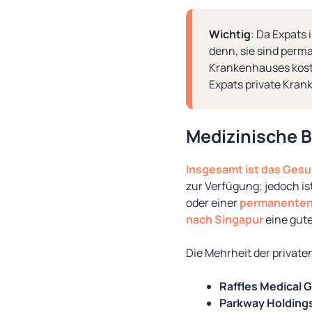
Wichtig
: Da Expats 
denn, sie sind perm
Krankenhauses koste
Expats private Kran
Medizinische 
Insgesamt ist das Ges
zur Verfügung; jedoch is
oder einer
permanenten
nach Singapur
eine gut
Die Mehrheit der private
Raffles Medical 
Parkway Holding