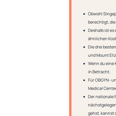
Obwohl Singapu
berechtigt, di
Deshalb ist es
ähnlichen Kost
Die drei beste
und Mount Eli
Wenn du eine K
in Betracht.
Für OBGYN- un
Medical Center
Der nationale 
nächstgelegen
gehst, kannst 