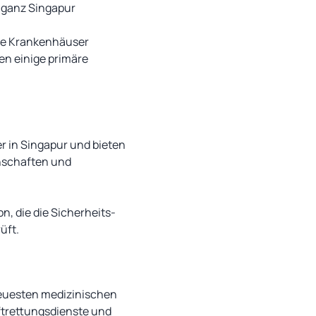
n ganz Singapur
lle Krankenhäuser
n einige primäre
r in Singapur und bieten
enschaften und
n, die die Sicherheits-
üft.
neuesten medizinischen
ftrettungsdienste und