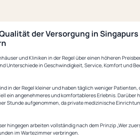
Qualität der Versorgung in Singapurs
rn
äuser und Kliniken in der Regel über einen höheren Preisber
ind Unterschiede in Geschwindigkeit, Service, Komfort und Be
nd in der Regel kleiner und haben täglich weniger Patienten,
iell ein angenehmeres und komfortableres Erlebnis. Darüber 
einer Stunde aufgenommen, da private medizinische Einricht
er hingegen arbeiten vollständig nach dem Prinzip „Wer zuers
tunden im Wartezimmer verbringen.