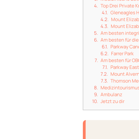
Top Drei Private 
Gleneagles H
Mount Eliza
Mount Eliza
Am besten integri
Am besten für di
Parkway Can
Farrer Park
Am besten für OB
Parkway East
Mount Alver
Thomson Med
Medizintourismu
Ambulanz
Jetzt zu dir