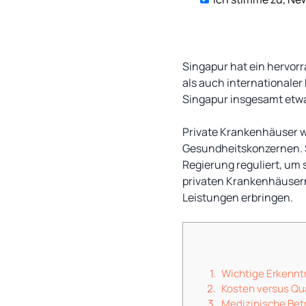
Singapur hat ein hervor
als auch internationaler 
Singapur insgesamt etwa
Private Krankenhäuser 
Gesundheitskonzernen. S
Regierung reguliert, um 
privaten Krankenhäusern 
Leistungen erbringen.
Wichtige Erkennt
Kosten versus Qu
Medizinische Be