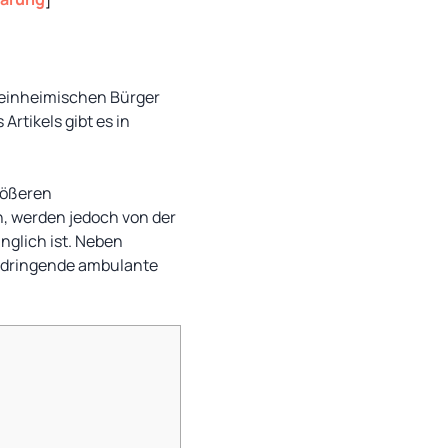
 einheimischen Bürger
Artikels gibt es in
rößeren
n, werden jedoch von der
nglich ist. Neben
ht dringende ambulante