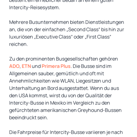
besteht ein erheblicher Bedarf an einem guten
Intercity-Reisesystem.
Mehrere Busunternehmen bieten Dienstleistungen
an, die von der einfachen „Second Class“ bis hin zur
luxuriösen „Executive Class“ oder „First Class“
reichen.
Zu den prominenten Busgesellschaften gehören
ADO
,
ETN
und
Primera Plus
. Die Busse sind im
Allgemeinen sauber, gemütlich und oft mit
Annehmlichkeiten wie WLAN, Liegesitzen und
Unterhaltung an Bord ausgestattet. Wenn du aus
den USA kommst, wirst du von der Qualität der
Intercity-Busse in Mexiko im Vergleich zu den
gefürchteten amerikanischen Greyhound-Bussen
beeindruckt sein.
Die Fahrpreise für Intercity-Busse variieren je nach