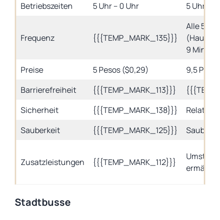
Betriebszeiten
5 Uhr – 0 Uhr
5 Uhr – 2
Alle 5 Mi
Frequenz
{{{TEMP_MARK_135}}}
(Hauptver
9 Minute
Preise
5 Pesos ($0,29)
9,5 Pesos
Barrierefreiheit
{{{TEMP_MARK_113}}}
{{{TEMP
Sicherheit
{{{TEMP_MARK_138}}}
Relativ s
Sauberkeit
{{{TEMP_MARK_125}}}
Sauber un
Umstiege
Zusatzleistungen
{{{TEMP_MARK_112}}}
ermäßigt
Stadtbusse