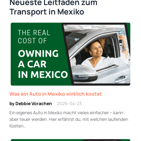
Neueste Leitfäden zum
Transport in Mexiko
Was ein Auto in Mexiko wirklich kostet
by Debbie Vorachen
2026-04-23
Ein eigenes Auto in Mexiko macht vieles einfacher – kann
aber teuer werden. Hier erfährst du, mit welchen laufenden
Kosten…