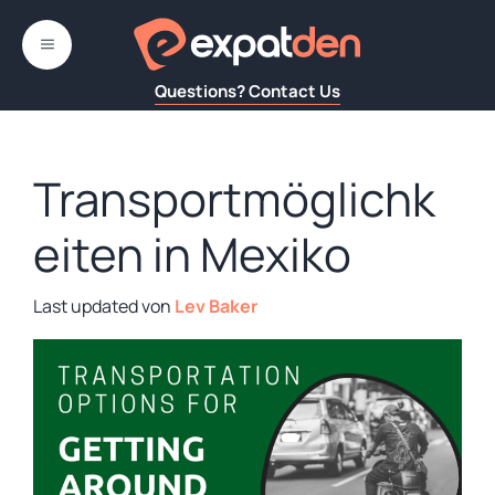
Zum
Inhalt
MENÜ
springen
Questions? Contact Us
Transportmöglichk
eiten in Mexiko
von
Lev Baker