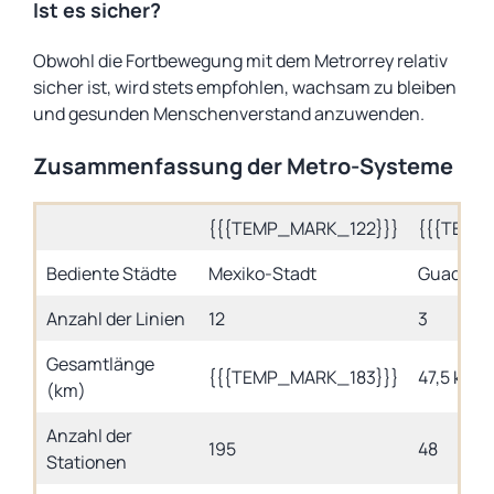
Ist es sicher?
Obwohl die Fortbewegung mit dem Metrorrey relativ
sicher ist, wird stets empfohlen, wachsam zu bleiben
und gesunden Menschenverstand anzuwenden.
Zusammenfassung der Metro-Systeme
{{{TEMP_MARK_122}}}
{{{TEMP
Bediente Städte
Mexiko-Stadt
Guadalaj
Anzahl der Linien
12
3
Gesamtlänge
{{{TEMP_MARK_183}}}
47,5 km
(km)
Anzahl der
195
48
Stationen