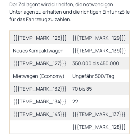
Der Zollagent wird dir helfen, die notwendigen
Unterlagen zu erhalten und die richtigen Einfuhrzölle
für das Fahrzeug zu zahlen.
{{{TEMP_MARK_126}}}
{{{TEMP_MARK_129}}}
{{
Neues Kompaktwagen
{{{TEMP_MARK_139}}}
{{
{{{TEMP_MARK_127}}}
350.000 bis 450.000
{{
Mietwagen (Economy)
Ungefähr 500/Tag
Un
{{{TEMP_MARK_132}}}
70 bis 85
$4 
{{{TEMP_MARK_134}}}
22
$1.
{{{TEMP_MARK_143}}}
{{{TEMP_MARK_137}}}
Haf
{{{TEMP_MARK_128}}}
{{