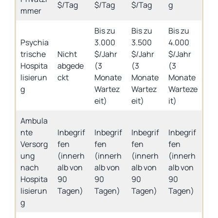
$/Tag
$/Tag
$/Tag
g
mmer
Bis zu
Bis zu
Bis zu
Psychia
3.000
3.500
4.000
trische
Nicht
$/Jahr
$/Jahr
$/Jahr
Hospita
abgede
(3
(3
(3
lisierun
ckt
Monate
Monate
Monate
g
Wartez
Wartez
Warteze
eit)
eit)
it)
Ambula
nte
Inbegrif
Inbegrif
Inbegrif
Inbegrif
Versorg
fen
fen
fen
fen
ung
(innerh
(innerh
(innerh
(innerh
nach
alb von
alb von
alb von
alb von
Hospita
90
90
90
90
lisierun
Tagen)
Tagen)
Tagen)
Tagen)
g