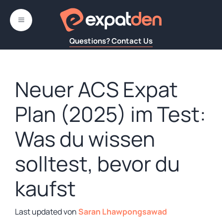
Zum
Inhalt
MENÜ
springen
Questions? Contact Us
Neuer ACS Expat
Plan (2025) im Test:
Was du wissen
solltest, bevor du
kaufst
von
Saran Lhawpongsawad