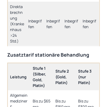
Direkta
brechn
ung
Inbegrif
Inbegrif
Inbegrif
Inbegrif
(Kranke
fen
fen
fen
fen
nhaus
>24
Std.)
Zusatztarif stationäre Behandlung
Stufe 1
Stufe 2
Stufe 3
(Silber,
Leistung
(Gold,
(nur
Gold,
Platin)
Platin)
Platin)
Allgemein
mediziner
Bis zu $65
Bis zu
Bis zu
&
pro
$150 pro
$300 pro