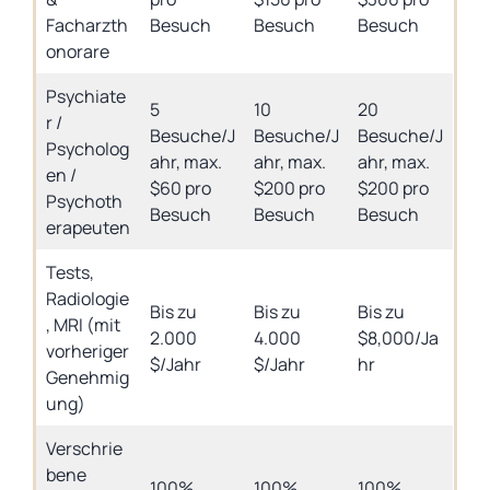
Facharzth
Besuch
Besuch
Besuch
onorare
Psychiate
5
10
20
r /
Besuche/J
Besuche/J
Besuche/J
Psycholog
ahr, max.
ahr, max.
ahr, max.
en /
$60 pro
$200 pro
$200 pro
Psychoth
Besuch
Besuch
Besuch
erapeuten
Tests,
Radiologie
Bis zu
Bis zu
Bis zu
, MRI (mit
2.000
4.000
$8,000/Ja
vorheriger
$/Jahr
$/Jahr
hr
Genehmig
ung)
Verschrie
bene
100%
100%
100%