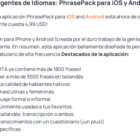
igentes de Idiomas: PhrasePack para iOS y And
la aplicación PhrasePack para
iOS
and
Android
está ahora de o
nte cuesta 4,99 USD!
n para iPhone y Android (creada por el duro trabajo de la gent
nte. En resumen, esta aplicación bellamente diseñada te perm
cabulario de alta frecuencia.
Destacados de la aplicación:
ITA ya contiene más de 1800 frases!
er a más de 3500 frases en tailandés.
a calidad de hablantes nativos.
 masculinas y femeninas.
uaje formal e informal.
nmente usadas a tus favoritos.
tailandés, transcripción o ambos.
conocimientos con un cuestionario (¡un plus!)
pecíficas.