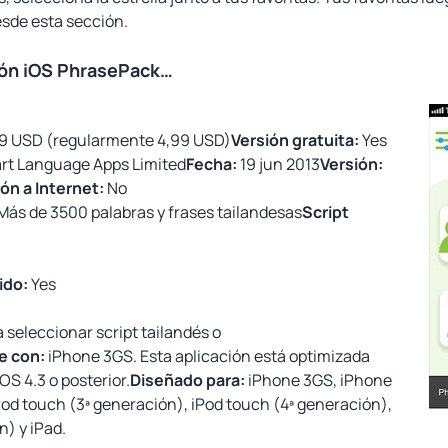
sde esta sección.
ción iOS PhrasePack…
9 USD (regularmente 4,99 USD)
Versión gratuita:
Yes
t Language Apps Limited
Fecha:
19 jun 2013
Versión:
ón a Internet:
No
Más de 3500 palabras y frases tailandesas
Script
ido:
Yes
seleccionar script tailandés o
e con:
iPhone 3GS. Esta aplicación está optimizada
OS 4.3 o posterior.
Diseñado para:
iPhone 3GS, iPhone
iPod touch (3ª generación), iPod touch (4ª generación),
n) y iPad.