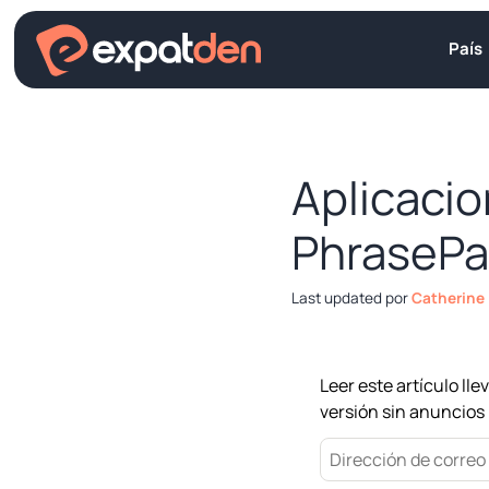
Saltar
al
País
contenido
Aplicacio
PhrasePa
por
Catherine
Leer este artículo l
versión sin anuncios 