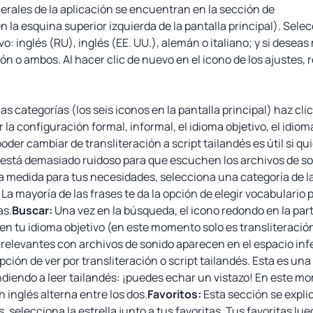
erales de la aplicación se encuentran en la sección de
n la esquina superior izquierda de la pantalla principal). Sel
o: inglés (RU), inglés (EE. UU.), alemán o italiano; y si deseas 
ión o ambos. Al hacer clic de nuevo en el icono de los ajustes, 
as categorías (los seis iconos en la pantalla principal) haz clic
la configuración formal, informal, el idioma objetivo, el idioma 
poder cambiar de transliteración a script tailandés es útil si q
 está demasiado ruidoso para que escuchen los archivos de so
a medida para tus necesidades, selecciona una categoría de la 
a mayoría de las frases te da la opción de elegir vocabulario 
as.
Buscar:
Una vez en la búsqueda, el icono redondo en la part
en tu idioma objetivo (en este momento solo es transliteración
 relevantes con archivos de sonido aparecen en el espacio infe
opción de ver por transliteración o script tailandés. Esta es un
diendo a leer tailandés: ¡puedes echar un vistazo! En este mo
n inglés alterna entre los dos.
Favoritos:
Esta sección se explic
, selecciona la estrella junto a tus favoritas. Tus favoritas l