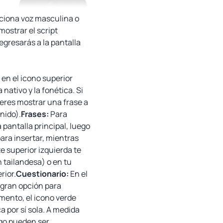
ecciona voz masculina o
mostrar el script
regresarás a la pantalla
 en el icono superior
nativo y la fonética. Si
uieres mostrar una frase a
nido).
Frases:
Para
pantalla principal, luego
para insertar, mientras
e superior izquierda te
 tailandesa) o en tu
rior.
Cuestionario:
En el
a gran opción para
mento, el icono verde
a por sí sola. A medida
uego pueden ser