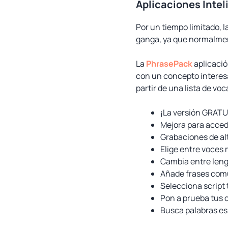
Aplicaciones Intel
Por un tiempo limitado, 
ganga, ya que normalme
La
PhrasePack
aplicació
con un concepto interesa
partir de una lista de vo
¡La versión GRATU
Mejora para acced
Grabaciones de alt
Elige entre voces
Cambia entre leng
Añade frases comú
Selecciona script 
Pon a prueba tus 
Busca palabras es