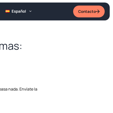
Español
Contacto
omas:
pasa nada. Envíate la