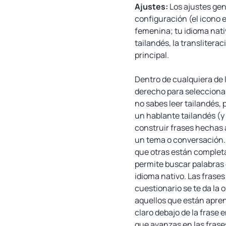
Ajustes:
Los ajustes gen
configuración (el icono e
femenina; tu idioma nativ
tailandés, la transliterac
principal.
Dentro de cualquiera de l
derecho para seleccionar 
no sabes leer tailandés, 
un hablante tailandés (y
construir frases hechas 
un tema o conversación. L
que otras están complet
permite buscar palabras 
idioma nativo. Las frases
cuestionario se te da la 
aquellos que están apren
claro debajo de la frase e
que avanzas en las frases