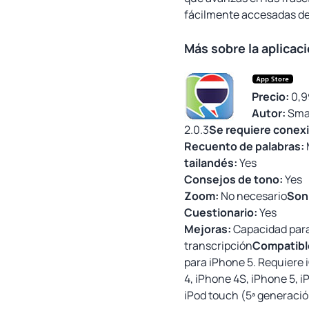
fácilmente accesadas de
Más sobre la aplica
Precio:
0,9
Autor:
Smar
2.0.3
Se requiere conexi
Recuento de palabras:
tailandés:
Yes
Consejos de tono:
Yes
Zoom:
No necesario
Son
Cuestionario:
Yes
Mejoras:
Capacidad para 
transcripción
Compatibl
para iPhone 5. Requiere i
4, iPhone 4S, iPhone 5, 
iPod touch (5ª generació