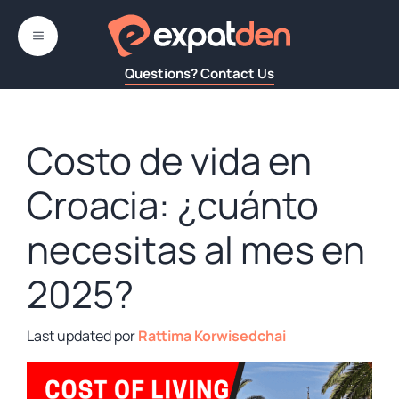
Saltar
al
MENÚ
contenido
Questions? Contact Us
Costo de vida en
Croacia: ¿cuánto
necesitas al mes en
2025?
por
Rattima Korwisedchai