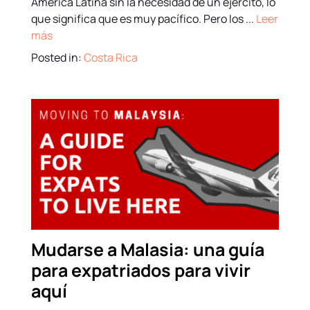
América Latina sin la necesidad de un ejército, lo
que significa que es muy pacífico. Pero los ...
Leer
más
Posted in:
Costa Rica
Mudarse a Malasia: una guía
para expatriados para vivir
aquí