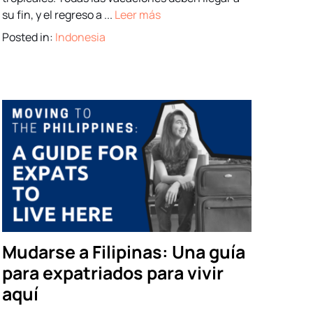
su fin, y el regreso a ...
Leer más
Posted in:
Indonesia
Mudarse a Filipinas: Una guía
para expatriados para vivir
aquí