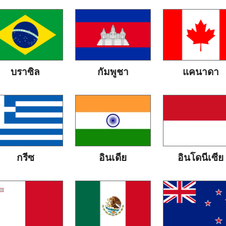
บราซิล
กัมพูชา
แคนาดา
กรีซ
อินเดีย
อินโดนีเซีย