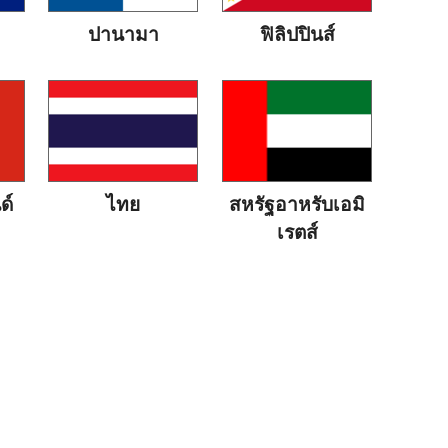
ปานามา
ฟิลิปปินส์
ด์
ไทย
สหรัฐอาหรับเอมิ
เรตส์