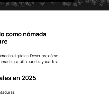
ado como nómada
ure
ómadas digitales. Descubre cómo
lamada gratuita puede ayudarte a
ales en 2025
ataduras.