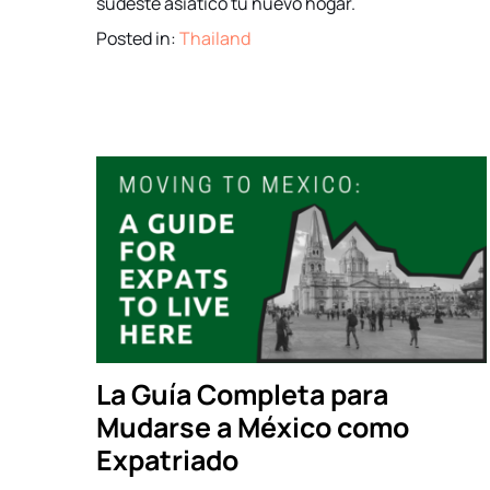
sudeste asiático tu nuevo hogar.
Posted in:
Thailand
La Guía Completa para
Mudarse a México como
Expatriado