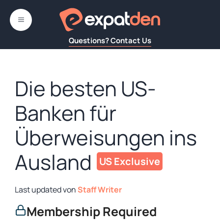
Zum
Inhalt
MENÜ
springen
Questions? Contact Us
Die besten US-
Banken für
Überweisungen ins
Ausland
von
Staff Writer
Membership Required