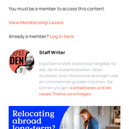
You must be a member to access this content.
View Membership Levels
Already a member?
Log in here
Staff Writer
ExpatDen erstellt kostenlose Ratgeber für
alle, die im Ausland arbeiten, leben,
studieren, ihren Ruhestand verbringen oder
ein Unternehmen gründen möchten. Sie
können uns gern
kontaktieren und ein
neues Thema vorschlagen
.